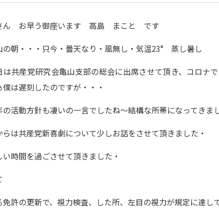
さん お早う御座います 高島 まこと です
山の朝・・・只今・曇天なり・風無し・気温23° 蒸し暑し
日は共産党研究会亀山支部の総会に出席させて頂き、コロナで
ぁ僕は遅刻したのですが・・・
年の活動方針も凄いの一言でしたね～結構な所帯になってきま
からは共産党新喜劇について少しお話をさせて頂きました・
しい時間を過ごさせて頂きました・
て
る免許の更新で、視力検査、した所、左目の視力が規定に達し