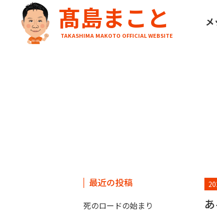
髙島まこと
HOME
ブログ
ある免許更新にて
メ
TAKASHIMA MAKOTO OFFICIAL WEBSITE
最近の投稿
20
あ
死のロードの始まり