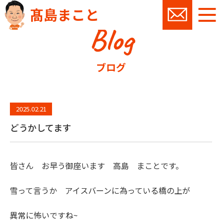
髙島まこと
Blog
お問い
ブログ
2025.02.21
どうかしてます
皆さん お早う御座います 高島 まことです。
雪って言うか アイスバーンに為っている橋の上が
異常に怖いですね~