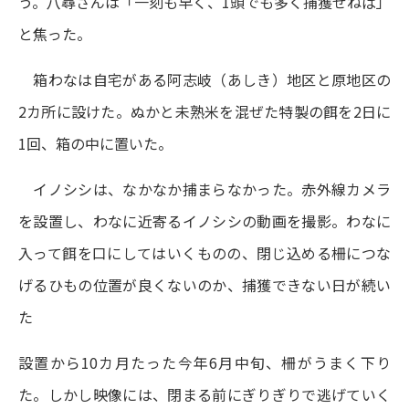
う。八尋さんは「一刻も早く、1頭でも多く捕獲せねば」
と焦った。
箱わなは自宅がある阿志岐（あしき）地区と原地区の
2カ所に設けた。ぬかと未熟米を混ぜた特製の餌を2日に
1回、箱の中に置いた。
イノシシは、なかなか捕まらなかった。赤外線カメラ
を設置し、わなに近寄るイノシシの動画を撮影。わなに
入って餌を口にしてはいくものの、閉じ込める柵につな
げるひもの位置が良くないのか、捕獲できない日が続い
た
設置から10カ月たった今年6月中旬、柵がうまく下り
た。しかし映像には、閉まる前にぎりぎりで逃げていく