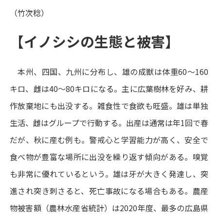
（竹次稔）
【イノシシの生態と被害】
本州、四国、九州に分布し、雄の成獣は体重60～160
キロ、雌は40～80キロになる。主に広葉樹林を好み、耕
作放棄地にも出没する。雑食性で食欲も旺盛。雄は単独
生活、雌はグループで行動する。出産は通常は年1回で春
だが、秋に産む例も。警戒心と学習能力が高く、安全で
食べ物が豊富な場所に出没を繰り返す傾向がある。嗅覚
も非常に優れているという。雄は牙が大きく発達し、突
進され突き刺さると、死亡事故になる場合もある。農産
物被害額（農林水産省統計）は2020年度、最多の広島県