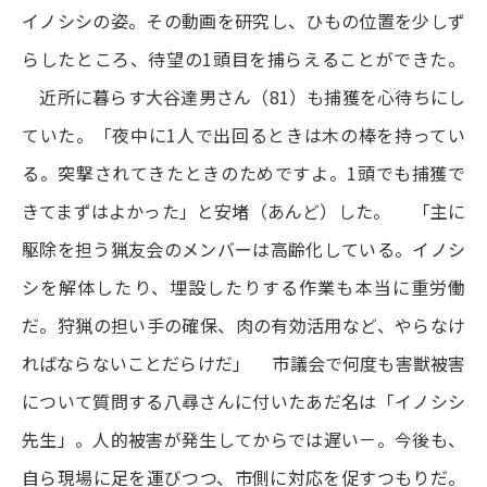
イノシシの姿。その動画を研究し、ひもの位置を少しず
らしたところ、待望の1頭目を捕らえることができた。
近所に暮らす大谷達男さん（81）も捕獲を心待ちにし
ていた。「夜中に1人で出回るときは木の棒を持ってい
る。突撃されてきたときのためですよ。1頭でも捕獲で
きてまずはよかった」と安堵（あんど）した。 「主に
駆除を担う猟友会のメンバーは高齢化している。イノシ
シを解体したり、埋設したりする作業も本当に重労働
だ。狩猟の担い手の確保、肉の有効活用など、やらなけ
ればならないことだらけだ」 市議会で何度も害獣被害
について質問する八尋さんに付いたあだ名は「イノシシ
先生」。人的被害が発生してからでは遅い－。今後も、
自ら現場に足を運びつつ、市側に対応を促すつもりだ。