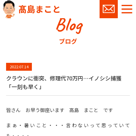
髙島まこと
Blog
お問い
ブログ
2022.07.14
クラウンに衝突、修理代70万円…イノシシ捕獲
「一刻も早く」
皆さん お早う御座います 高島 まこと です
まぁ・暑いこと・・・言わないって思っていて
も・・・・