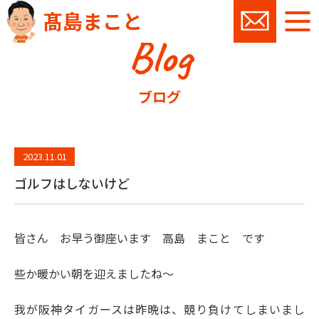
髙島まこと
Blog
お問い
ブログ
2023.11.01
ゴルフはしないけど
皆さん お早う御座います 高島 まこと です
些か暖かい朝を迎えましたね～
我が阪神タイガースは昨晩は、競り負けてしまいまし