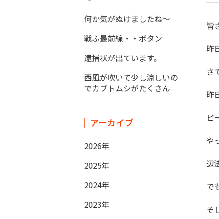
何か気がぬけましたね～
皆
戦ふ最前線・・ボタン
昨
逮捕状が出ています。
さ
西風が吹いて少し涼しいの
でカブトムシがたくさん
昨
ビ
アーカイブ
や
2026年
辺
2025年
2024年
で
2023年
そ