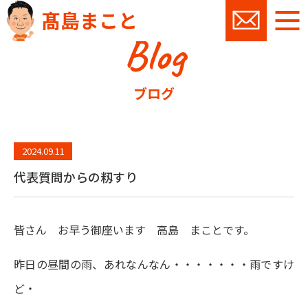
髙島まこと
Blog
お問い
ブログ
2024.09.11
代表質問からの籾すり
皆さん お早う御座います 高島 まことです。
昨日の昼間の雨、あれなんなん・・・・・・・雨ですけ
ど・