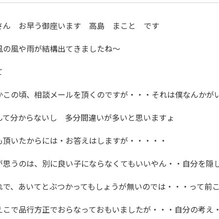
さん お早う御座います 高島 まこと です
風の風や雨が結構出てきましたね～
て
かこの頃、相談メールを頂くのですが・・・それは僕なんかが
んて分からないし 多分間違いが多いと思いますょ
も頂いたからには・お答えはしますが・・・・・
が思うのは、別に良い子にならなくてもいいやん・・自分を隠
れで、あいてとぶつかってもしょうが無いのでは・・・って前
えこで品行方正でおらなっておもいましたが・・・自分の考え