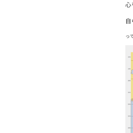
心
自
っ