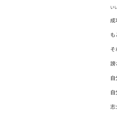
い
成
も
そ
謗
自
自
志