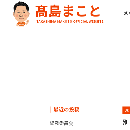
髙島まこと
HOME
ブログ
別に良い子にならんでもええよ
メ
TAKASHIMA MAKOTO OFFICIAL WEBSITE
最近の投稿
20
別
総務委員会