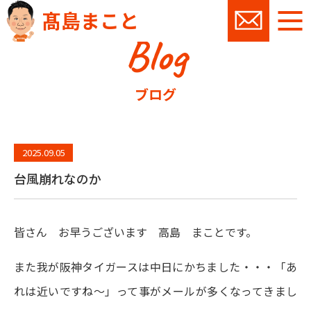
髙島まこと
Blog
お問い
ブログ
2025.09.05
台風崩れなのか
皆さん お早うございます 高島 まことです。
また我が阪神タイガースは中日にかちました・・・「あ
れは近いですね～」って事がメールが多くなってきまし