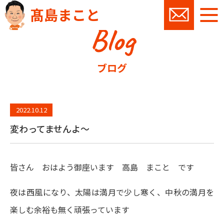
髙島まこと
Blog
お問い
ブログ
2022.10.12
変わってませんよ～
皆さん おはよう御座います 高島 まこと です
夜は西風になり、太陽は満月で少し寒く、中秋の満月を
楽しむ余裕も無く頑張っています