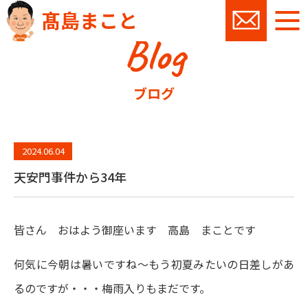
髙島まこと
Blog
お問い
ブログ
2024.06.04
天安門事件から34年
皆さん おはよう御座います 高島 まことです
何気に今朝は暑いですね～もう初夏みたいの日差しがあ
るのですが・・・梅雨入りもまだです。