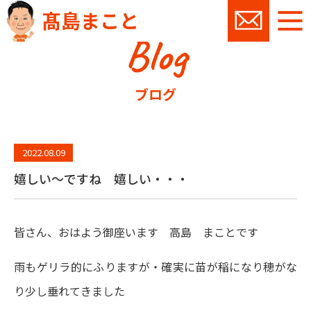
髙島まこと
Blog
お問い
ブログ
2022.08.09
嬉しい～ですね 嬉しい・・・
皆さん、おはよう御座います 高島 まことです
雨もゲリラ的にふりますが・確実に苗が稲になり穂がな
り少し垂れてきました