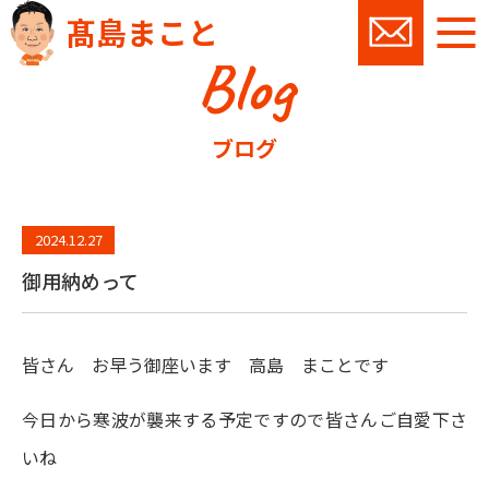
髙島まこと
Blog
お問い
ブログ
2024.12.27
御用納めって
皆さん お早う御座います 高島 まことです
今日から寒波が襲来する予定ですので皆さんご自愛下さ
いね