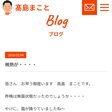
髙島まこと
Blog
お問い
ブログ
2026.02.04
微熱が・・・・
皆さん お早う御座います 高島 まことです。
昨晩は無風状態だったのでしょうか・・・・
やけに、霜が降りていましたね～