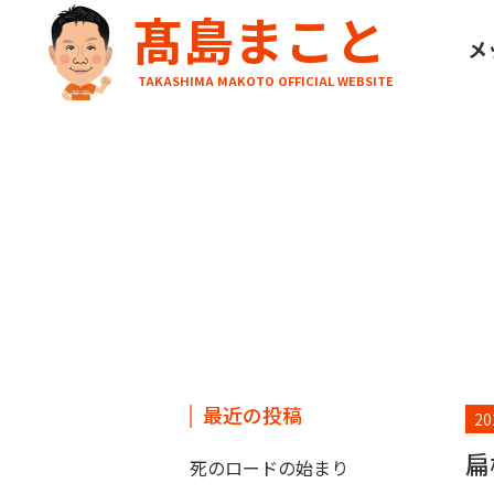
髙島まこと
HOME
ブログ
扁桃腺の次は蕁麻疹
メ
TAKASHIMA MAKOTO OFFICIAL WEBSITE
最近の投稿
20
扁
死のロードの始まり