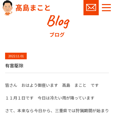
髙島まこと
Blog
お問い
ブログ
2022.11.01
有害駆除
皆さん おはよう御座います 高島 まこと です
１１月１日です 今日は冷たい雨が降っています
さて、本来なら今日から、三重県では狩猟期間が始まり