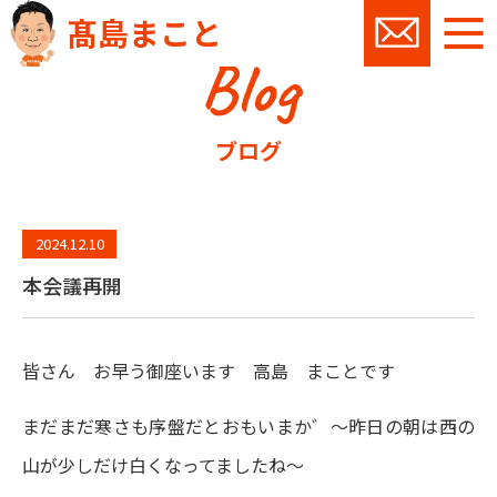
髙島まこと
Blog
お問い
ブログ
2024.12.10
本会議再開
皆さん お早う御座います 高島 まことです
まだまだ寒さも序盤だとおもいまか゛～昨日の朝は西の
山が少しだけ白くなってましたね～