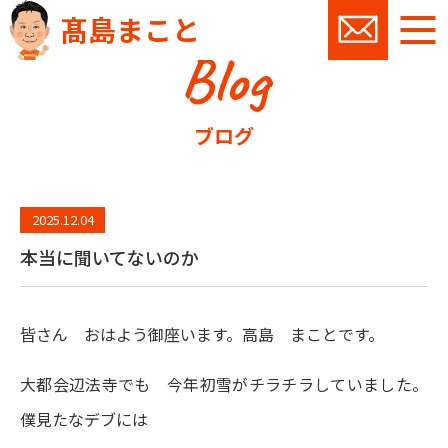
髙島まこと
Blog
お問い
ブログ
2025.12.04
本当に聞いてないのか
皆さん おはよう御座います。高島 まことです。
大都会辺法寺でも 今年初雪がチラチラしていました。
僕見たなデブには