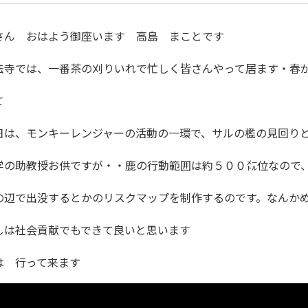
さん おはよう御座います 高島 まことです
法寺では、一番茶の刈りいれで忙しく皆さんやって居ます・春
て
日は、モンキーレンジャーの活動の一環で、サルの檻の見回り
学の助教授お供ですが・・鹿の行動範囲は約５００㍍位なので、
の辺で出没するとかのリスクマップを制作するのです。なんか
しは社会貢献でもできて良いと思います
は 行って来ます