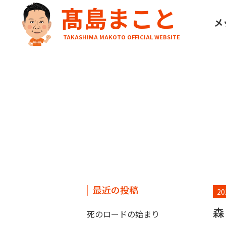
髙島まこと
HOME
ブログ
森との境界線
メ
TAKASHIMA MAKOTO OFFICIAL WEBSITE
最近の投稿
20
森
死のロードの始まり