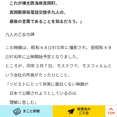
これが樺太西海岸真岡町、
真岡郵便局電話交換手九人の、
最後の言葉であることを知るだろう。」
九人の乙女の碑
この映画は、昭和４８(1973)年に撮影され、翌昭和４９
(1974)年に上映開始予定となりました。
ところが、同年３月７日、モスクワで、モスフィルムと
いう会社の所長がたったひとこと、
「ソビエトにとって非常に面白くない映画が
日本で公開されようとしているのは
理解に苦しむ」
後援会の
と、たったひとこと発言したことで、予定されていた全
まこと新聞
ご入会
TOP