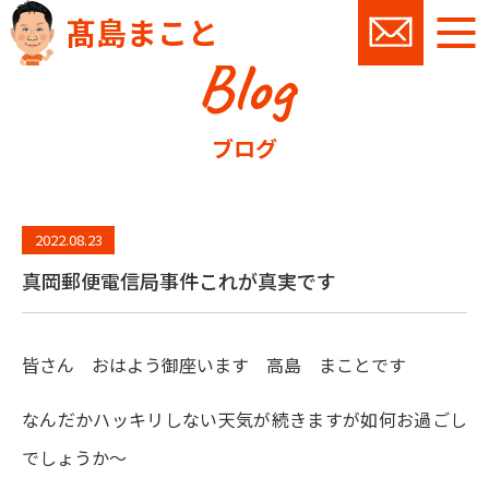
髙島まこと
Blog
お問い
ブログ
2022.08.23
真岡郵便電信局事件これが真実です
皆さん おはよう御座います 高島 まことです
なんだかハッキリしない天気が続きますが如何お過ごし
でしょうか～