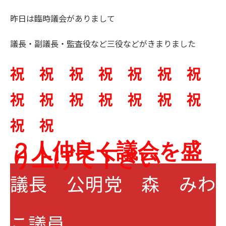
昨日は臨時議会がありまして
議長・副議長・監査役など三役などがきまりました
祝 祝 祝 祝 祝 祝 祝
祝 祝 祝 祝 祝 祝 祝
祝 祝
２人仲良く議会を盛
り上げて下さい
議長 公明党 森 みわ
こ議員