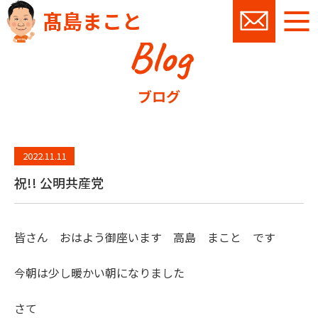
髙島まこと
Blog
お問い
ブログ
2022.11.11
祝!! 公明共産党
皆さん おはよう御座います 高島 まこと です
今朝は少し暖かい朝になりました
さて