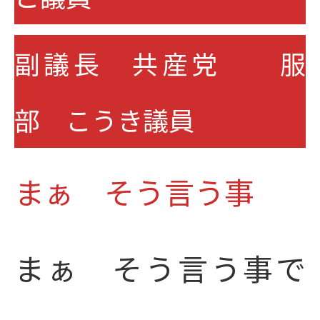
副議長 共産党 服
部 こうき議員
まぁ そう言う事
まぁ そう言う事で