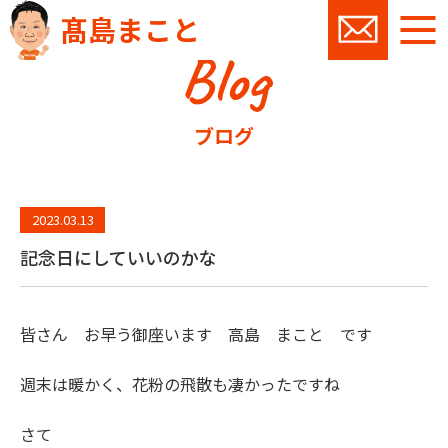
髙島まこと
Blog
お問い
ブログ
2023.03.13
記念日にしていいのかな
皆さん お早う御座います 高島 まこと です
週末は暖かく、花粉の飛散も凄かったですね
さて