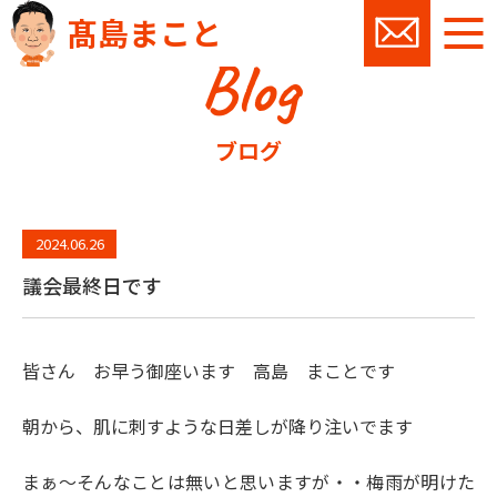
髙島まこと
Blog
お問い
ブログ
2024.06.26
議会最終日です
皆さん お早う御座います 高島 まことです
朝から、肌に刺すような日差しが降り注いでます
まぁ～そんなことは無いと思いますが・・梅雨が明けた