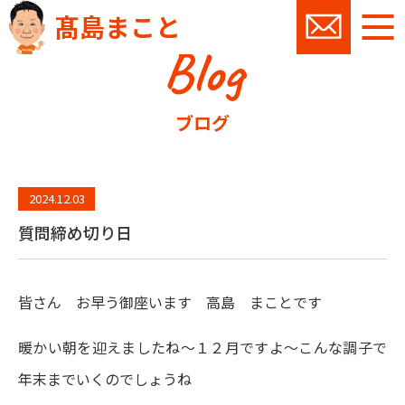
髙島まこと
Blog
お問い
ブログ
2024.12.03
質問締め切り日
皆さん お早う御座います 高島 まことです
暖かい朝を迎えましたね～１２月ですよ～こんな調子で
年末までいくのでしょうね