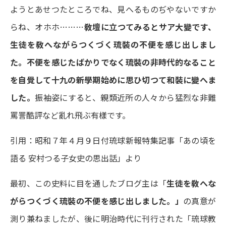
ようとあせつたところでね、見へるものぢやないですか
らね、オホホ………
敎壇に立つてみるとサア大變です、
生徒を敎へながらつくづく琉裝の不便を感じ出しまし
た。不便を感じたばかりでなく琉裝の非時代的なること
を自覺して十九の新學期始めに思ひ切つて和裝に變へま
した。
振袖姿にすると、親類近所の人々から猛烈な非難
罵詈酷評など亂れ飛ぶ有樣です。
引用：昭和７年４月９日付琉球新報特集記事「あの頃を
語る 安村つる子女史の思出話」より
最初、この史料に目を通したブログ主は「
生徒を敎へな
がらつくづく琉裝の不便を感じ出しました。」
の真意が
測り兼ねましたが、後に明治時代に刊行された「琉球教