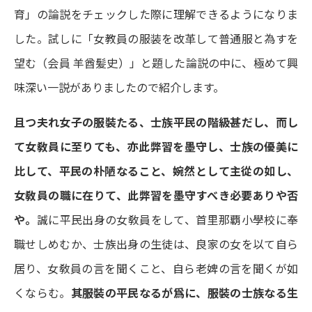
育」の論説をチェックした際に理解できるようになりま
した。試しに「女教員の服装を改革して普通服と為すを
望む（会員 羊酋髪史）」と題した論説の中に、極めて興
味深い一説がありましたので紹介します。
且つ夫れ女子の服裝たる、士族平民の階級甚だし、而し
て女敎員に至りても、亦此弊習を墨守し、士族の優美に
比して、平民の朴陋なること、婉然として主從の如し、
女敎員の職に在りて、此弊習を墨守すべき必要ありや否
や。
誠に平民出身の女敎員をして、首里那覇小學校に奉
職せしめむか、士族出身の生徒は、良家の女を以て自ら
居り、女敎員の言を聞くこと、自ら老婢の言を聞くが如
くならむ。
其服裝の平民なるが爲に、服裝の士族なる生