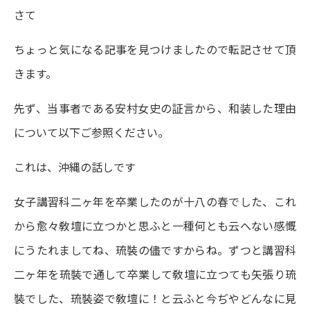
さて
ちょっと気になる記事を見つけましたので転記させて頂
きます。
先ず、当事者である安村女史の証言から、和装した理由
について以下ご参照ください。
これは、沖縄の話しです
女子講習科二ヶ年を卒業したのが十八の春でした、これ
から愈々敎壇に立つかと思ふと一種何とも云へない感慨
にうたれましてね、琉裝の儘ですからね。ずつと講習科
二ヶ年を琉裝で通して卒業して敎壇に立つても矢張り琉
裝でした、琉裝姿で敎壇に！と云ふと今ぢやどんなに見