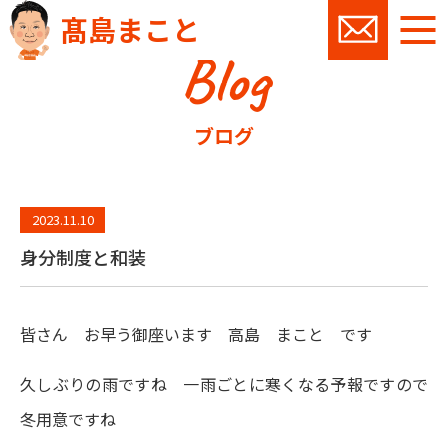
髙島まこと
Blog
お問い
ブログ
2023.11.10
身分制度と和装
皆さん お早う御座います 高島 まこと です
久しぶりの雨ですね 一雨ごとに寒くなる予報ですので
冬用意ですね