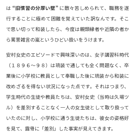
は
“旧慣習の分厚い壁”
に散々苦しめられて、職務を遂
行することに極めて困難を覚えていた訳なんです。そこ
で思い切って和装したら、今度は親類縁者や近隣の者か
ら罵詈雑言の嵐というひどい扱いをうけます。
安村女史のエピソードで興味深いのは、女子講習科時代
（１８９６～９８）は琉装で通しても全く問題なく、卒
業後に小学校に教員として奉職した後に琉装から和装に
改めざるを得ない状況になった点です。それはつまり、
学生時代の生徒や教員たちは、安村女史（当時は久場ツ
ル）を差別することなく一人の女生徒として取り扱って
いたのに対し、小学校に通う生徒たちは、彼女の姿格好
を見て、露骨に「差別」した事実が見えてきます。