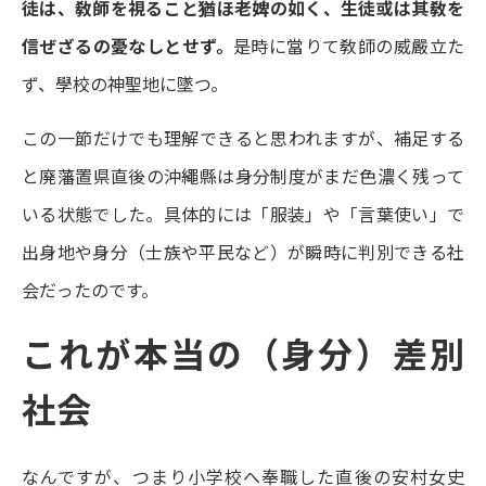
徒は、敎師を視ること猶ほ老婢の如く、生徒或は其敎を
信ぜざるの憂なしとせず。
是時に當りて敎師の威嚴立た
ず、學校の神聖地に墜つ。
この一節だけでも理解できると思われますが、補足する
と廃藩置県直後の沖繩縣は身分制度がまだ色濃く残って
いる状態でした。具体的には「服装」や「言葉使い」で
出身地や身分（士族や平民など）が瞬時に判別できる社
会だったのです。
これが本当の（身分）差別
社会
なんですが、つまり小学校へ奉職した直後の安村女史