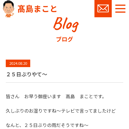
髙島まこと
Blog
お問い
ブログ
2024.08.20
２５日ぶりやて～
皆さん お早う御座います 高島 まことです。
久しぶりのお湿りですね～テレビで言ってましたけど
なんと、２５日ぶりの雨だそうですね～