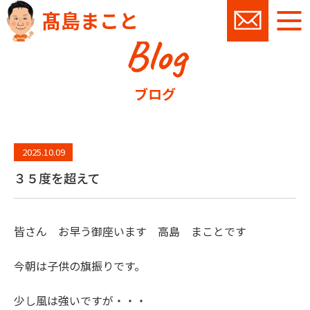
髙島まこと
Blog
お問い
ブログ
2025.10.09
３５度を超えて
皆さん お早う御座います 高島 まことです
今朝は子供の旗振りです。
少し風は強いですが・・・