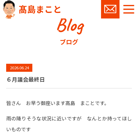
髙島まこと
Blog
お問い
ブログ
2026.06.24
６月議会最終日
皆さん お早う御座います高島 まことです。
雨の降りそうな状況に近いですが なんとか持ってほし
いものです