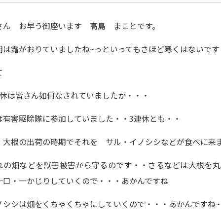
さん お早う御座います 高島 まことです。
朝は霜がおりていましたね~っといってもさほど寒くはないです
て
連休は皆さん如何なされていましたか・・・
は有害駆除隊に参加していました・・3連休とも・・
、大根の出荷の時期でそれを サル・イノシシなどが食べに来
れの畑などを獣害被害から守るのです・・さるなどは大根を丸
一口・一かじりしていくので・・・あかんですね
ノシシは畑をくちゃくちゃにしていくので・・・あかんですね~