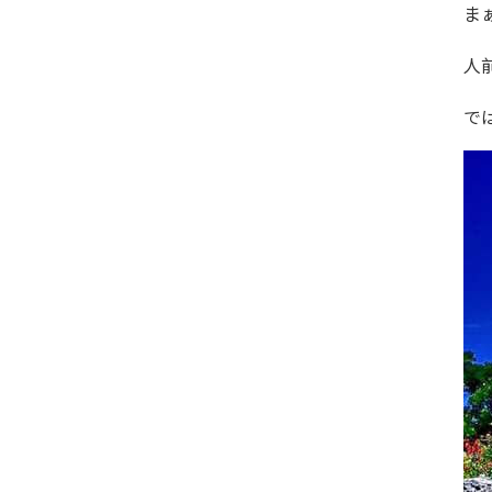
ま
人
で